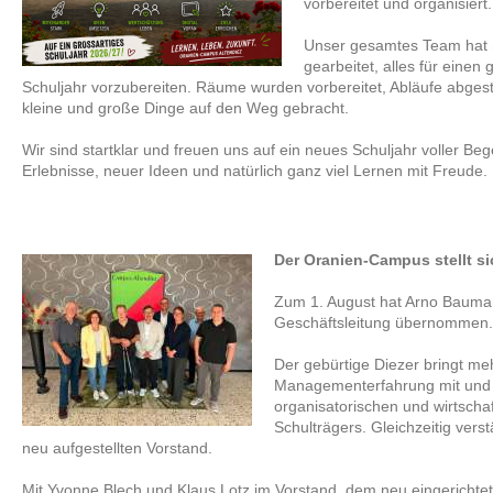
vorbereitet und organisiert.
Unser gesamtes Team hat 
gearbeitet, alles für einen
Schuljahr vorzubereiten. Räume wurden vorbereitet, Abläufe abgest
kleine und große Dinge auf den Weg gebracht.
Wir sind startklar und freuen uns auf ein neues Schuljahr voller 
Erlebnisse, neuer Ideen und natürlich ganz viel Lernen mit Freude.
Der Oranien-Campus stellt si
Zum 1. August hat Arno Bauma
Geschäftsleitung übernommen
Der gebürtige Diezer bringt me
Managementerfahrung mit und v
organisatorischen und wirtscha
Schulträgers. Gleichzeitig verstä
neu aufgestellten Vorstand.
Mit Yvonne Blech und Klaus Lotz im Vorstand, dem neu eingerichtete