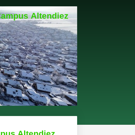
Campus Altendiez
us Altendiez