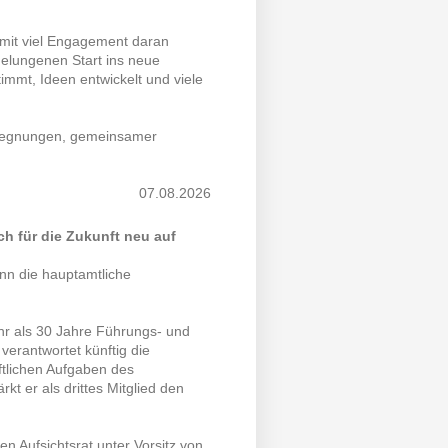
mit viel Engagement daran
 gelungenen Start ins neue
immt, Ideen entwickelt und viele
Begegnungen, gemeinsamer
07.08.2026
ch für die Zukunft neu auf
nn die hauptamtliche
.
hr als 30 Jahre Führungs- und
erantwortet künftig die
ftlichen Aufgaben des
rkt er als drittes Mitglied den
n Aufsichtsrat unter Vorsitz von