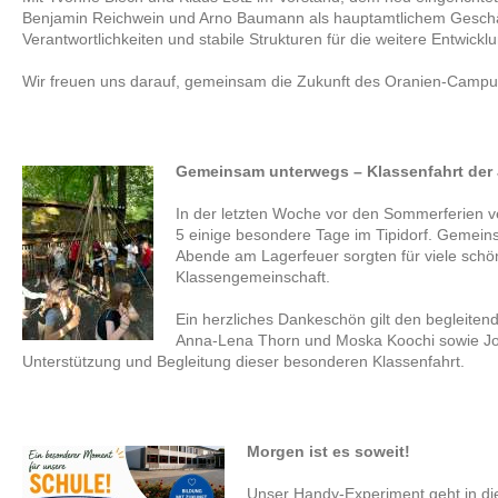
Benjamin Reichwein und Arno Baumann als hauptamtlichem Geschäft
Verantwortlichkeiten und stabile Strukturen für die weitere Entwickl
Wir freuen uns darauf, gemeinsam die Zukunft des Oranien-Campus
Gemeinsam unterwegs – Klassenfahrt der
In der letzten Woche vor den Sommerferien 
5 einige besondere Tage im Tipidorf. Gemeins
Abende am Lagerfeuer sorgten für viele schö
Klassengemeinschaft.
Ein herzliches Dankeschön gilt den begleiten
Anna-Lena Thorn und Moska Koochi sowie Jo
Unterstützung und Begleitung dieser besonderen Klassenfahrt.
Morgen ist es soweit!
Unser Handy-Experiment geht in di