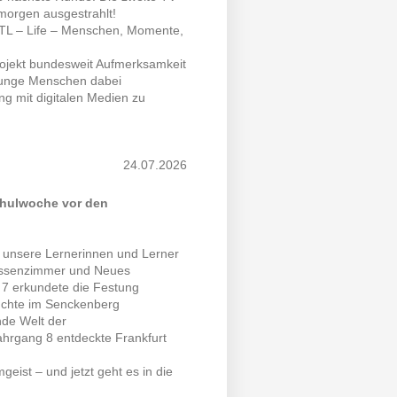
morgen ausgestrahlt!
RTL – Life – Menschen, Momente,
Projekt bundesweit Aufmerksamkeit
 junge Menschen dabei
g mit digitalen Medien zu
24.07.2026
Schulwoche vor den
r unsere Lernerinnen und Lerner
assenzimmer und Neues
 7 erkundete die Festung
auchte im Senckenberg
nde Welt der
ahrgang 8 entdeckte Frankfurt
eist – und jetzt geht es in die