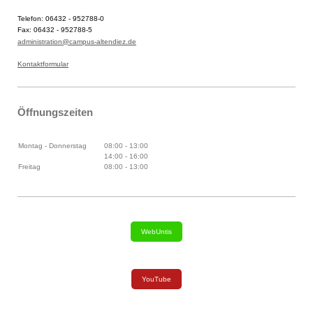
Telefon: 06432 - 952788-0
Fax: 06432 - 952788-5
administration@campus-altendiez.de
Kontaktformular
Öffnungszeiten
Montag - Donnerstag
08:00
-
13:00
14:00
-
16:00
Freitag
08:00
-
13:00
WebUntis
YouTube